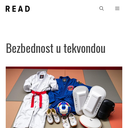
Skip
Men
to
content
Bezbednost u tekvondou