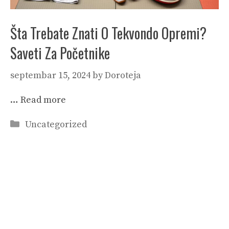
Šta Trebate Znati O Tekvondo Opremi?
Saveti Za Početnike
septembar 15, 2024
by
Doroteja
…
Read more
Categories
Uncategorized