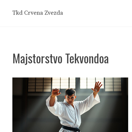
Skip
to
Tkd Crvena Zvezda
content
Majstorstvo Tekvondoa