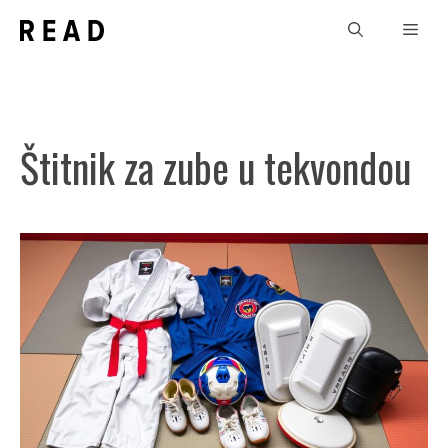
Skip
Men
to
content
Štitnik za zube u tekvondou