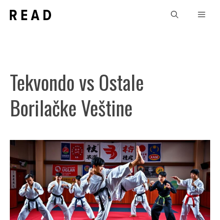
Skip
Men
to
content
Tekvondo vs Ostale
Borilačke Veštine