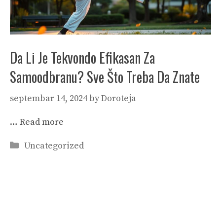
Da Li Je Tekvondo Efikasan Za
Samoodbranu? Sve Što Treba Da Znate
septembar 14, 2024
by
Doroteja
…
Read more
Categories
Uncategorized