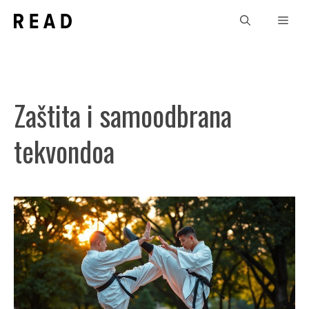
Skip
Men
to
content
Zaštita i samoodbrana
tekvondoa